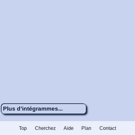
Plus d’intégrammes...
Énigme 730
4 x 5
Des familles
Top
Cherchez
Aide
Plan
Contact
nombreuses