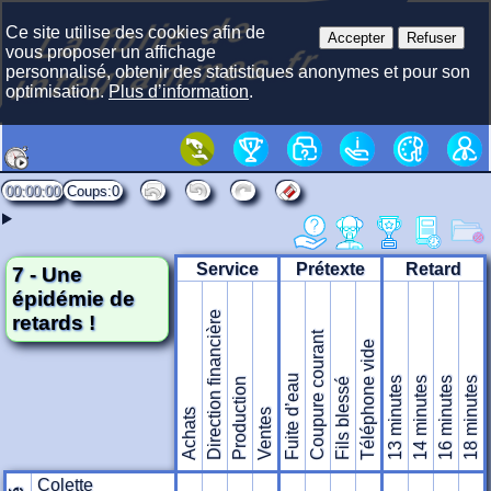
La f
olie
de
i
nte
gra
m
Ce site utilise des cookies afin de
Accepter
Refuser
mes.fr
vous proposer un affichage
personnalisé, obtenir des statistiques anonymes et pour son
optimisation.
Plus d’information
.
00:00:00
0
Service
Prétexte
Retard
7 - Une
épidémie de
Direction financière
retards !
Coupure courant
Téléphone vide
Fuite d’eau
13 minutes
14 minutes
16 minutes
18 minutes
Production
Fils blessé
Achats
Ventes
Colette