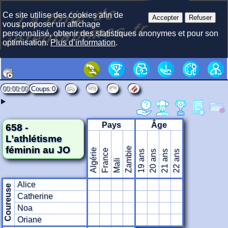
La f
olie
de
i
nte
gra
m
Ce site utilise des cookies afin de
Accepter
Refuser
mes.fr
vous proposer un affichage
personnalisé, obtenir des statistiques anonymes et pour son
optimisation.
Plus d’information
.
00:00:00
0
Pays
Âge
658 -
L’athlétisme
féminin au JO
Zambie
Algérie
France
19 ans
20 ans
21 ans
22 ans
Mali
Alice
Coureuse
Catherine
Noa
Oriane