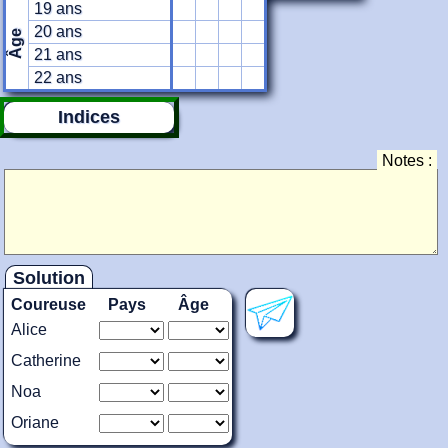
19 ans
20 ans
Âge
21 ans
22 ans
Indices
Notes :
Solution
Coureuse
Pays
Âge
Alice
Catherine
Noa
Oriane