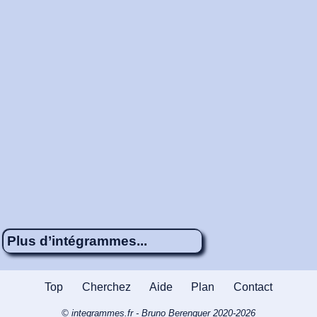
Plus d’intégrammes...
Énigme 606
4 x 4
Chimie : Les gaz
Top
Cherchez
Aide
Plan
Contact
nobles
© integrammes.fr - Bruno Berenguer 2020-2026
Énigme 660
3 x 4