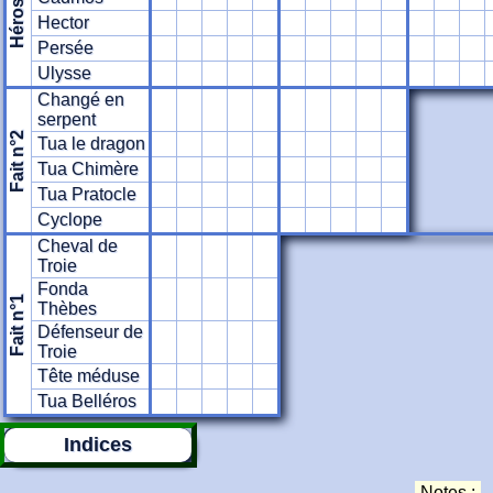
Héros
Hector
Persée
Ulysse
Changé en
serpent
Fait n°2
Tua le dragon
Tua Chimère
Tua Pratocle
Cyclope
Cheval de
Troie
Fonda
Fait n°1
Thèbes
Défenseur de
Troie
Tête méduse
Tua Belléros
Indices
Notes :