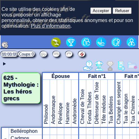
La f
olie
de
i
nte
gra
m
Ce site utilise des cookies afin de
Accepter
Refuser
mes.fr
vous proposer un affichage
personnalisé, obtenir des statistiques anonymes et pour son
optimisation.
Plus d’information
.
00:00:00
0
Épouse
Fait n°1
Fait n
625 -
Mythologie :
Défenseur de Troie
Changé en serpent
Les héros
Cheval de Troie
Fonda Thèbes
Tua le dragon
grecs
Tête méduse
Andromaque
Tua Chimère
Tua Belléros
Tua
Andromède
Harmonie
Pénélope
Philonoé
Bellérophon
Cadmos