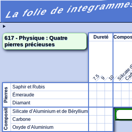
La folie de integramme
Silicate 
Dureté
Composi
617 - Physique : Quatre
pierres précieuses
Car
7.5
10
9
Saphir et Rubis
Pierres
Émeraude
Diamant
Composition
Silicate d’Aluminium et de Béryllium
Carbone
Oxyde d’Aluminium