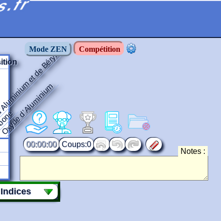
s.fr
d’Aluminium et de Béryllium
Mode ZEN
Compétition
tion
Oxyde d’Aluminium
bone
00:00:00
0
Notes :
Indices