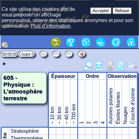
La f
olie
de
i
nte
gra
m
Ce site utilise des cookies afin de
Accepter
Refuser
mes.fr
vous proposer un affichage
personnalisé, obtenir des statistiques anonymes et pour son
optimisation.
Plus d’information
.
00:00:00
0
Épaisseur
Ordre
Observation
605 -
Physique :
Aurores polaires
L’atmosphère
Couche d'ozone
Étoiles filantes
terrestre
~ 700 km
~ 10 km
~ 30 km
~ 40 km
Nuages
1
2
3
4
Stratosphère
Thermosphère