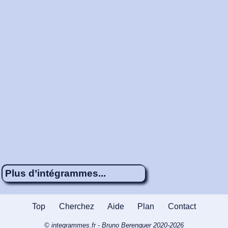
Plus d’intégrammes...
Énigme 43
4 x 5
Astronomie :
Top
Cherchez
Aide
Plan
Contact
Éclipses totales de Soleil
© integrammes.fr - Bruno Berenguer 2020-2026
Énigme 621
4 x 4