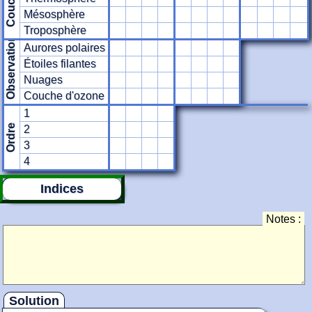
Couche
Mésosphère
Troposphère
Observation
Aurores polaires
Étoiles filantes
Nuages
Couche d'ozone
1
Ordre
2
3
4
Indices
Notes :
Solution