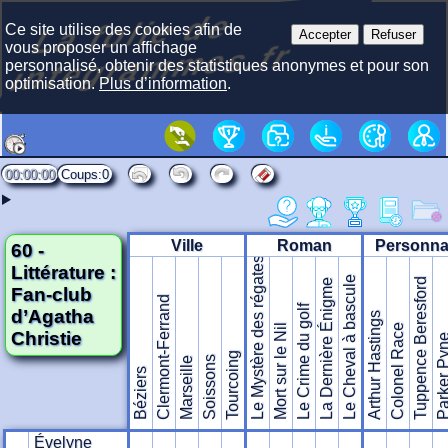
La f
olie
de
i
nte
gra
m
Ce site utilise des cookies afin de
Accepter
Refuser
mes.fr
vous proposer un affichage
personnalisé, obtenir des statistiques anonymes et pour son
optimisation.
Plus d’information
.
00:00:00
0
Ville
Roman
Personn
60 -
Le Mystère des régates
Littérature :
Le Cheval à bascule
Tuppence Beresford
La Dernière Énigme
Fan-club
Clermont-Ferrand
Le Crime du golf
d’Agatha
Arthur Hastings
Mort sur le Nil
Colonel Race
Christie
Parker P
Tourcoing
Soissons
Marseille
Béziers
Évelyne