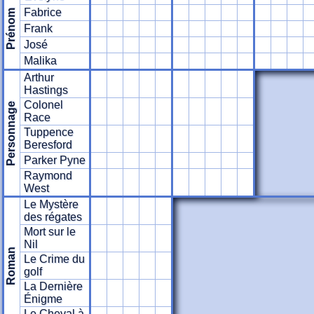
Fabrice
Prénom
Frank
José
Malika
Arthur
Hastings
Colonel
Personnage
Race
Tuppence
Beresford
Parker Pyne
Raymond
West
Le Mystère
des régates
Mort sur le
Nil
Roman
Le Crime du
golf
La Dernière
Énigme
Le Cheval à