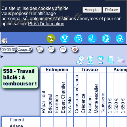
La f
olie
de
i
nte
gra
m
Ce site utilise des cookies afin de
Accepter
Refuser
mes.fr
vous proposer un affichage
personnalisé, obtenir des statistiques anonymes et pour son
optimisation.
Plus d’information
.
00:00:00
0
Entreprise
Travaux
Acom
558 - Travail
bâclé : à
Construire véranda
rembourser !
Expert Chantier
Monte escalier
Répar’Tout
Tapisserie
Crédence
Bricodeal
ÉcoBrico
Isolation
S.A. Mix
1 350 €
1 500 €
1 650 €
Florent
Ariane