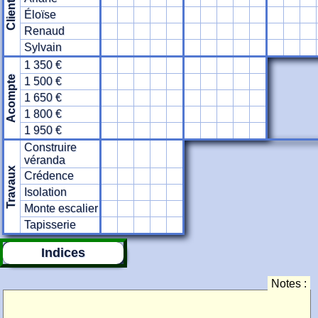
Client
Éloïse
Renaud
Sylvain
1 350 €
Acompte
1 500 €
1 650 €
1 800 €
1 950 €
Construire
véranda
Travaux
Crédence
Isolation
Monte escalier
Tapisserie
Indices
Notes :