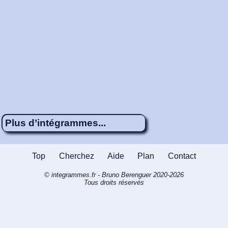
Plus d’intégrammes...
Énigme 677
5 x 4
Des travaux de
Top
Cherchez
Aide
Plan
Contact
peinture
© integrammes.fr - Bruno Berenguer 2020-2026
Énigme 664
5 x 4
Des travaux de
Tous droits réservés
voisinage
Énigme 152
4 x 7
Panique à la
salle de sport