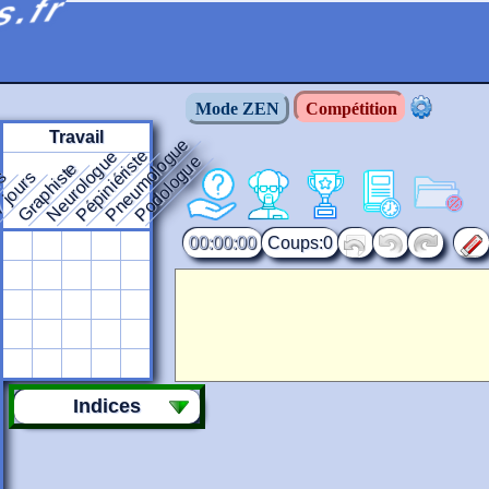
s.fr
Mode ZEN
Compétition
Travail
Pneumologue
Pépiniériste
Neurologue
Podologue
Graphiste
rs
 jours
00:00:00
0
Indices