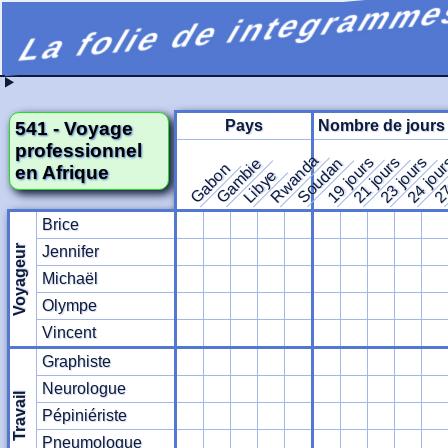
La folie de integramme
Pays
Nombre de jours
541 - Voyage
professionnel
Rwanda
19 jours
21 jours
23 jours
24 jou
27
Gambie
Soudan
Gabon
en Afrique
Libye
Brice
Voyageur
Jennifer
Michaël
Olympe
Vincent
Graphiste
Neurologue
Travail
Pépiniériste
Pneumologue