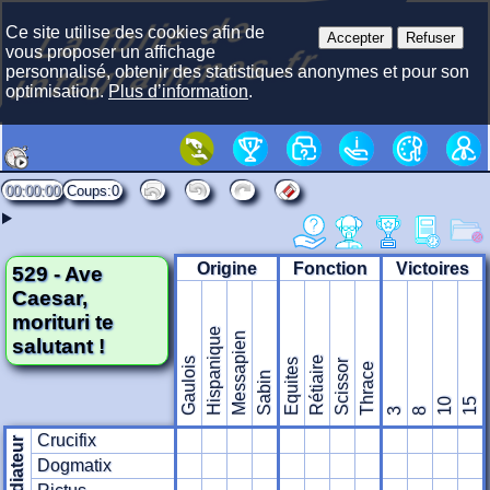
La f
olie
de
i
nte
gra
m
Ce site utilise des cookies afin de
Accepter
Refuser
mes.fr
vous proposer un affichage
personnalisé, obtenir des statistiques anonymes et pour son
optimisation.
Plus d’information
.
00:00:00
0
Origine
Fonction
Victoires
529 - Ave
Caesar,
morituri te
Hispanique
Messapien
salutant !
Rétiaire
Gaulois
Equites
Scissor
Thrace
Sabin
10
15
3
8
Crucifix
Gladiateur
Dogmatix