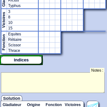
Rictus
Typhus
3
Victoires
8
10
15
Equites
Fonction
Rétiaire
Scissor
Thrace
Indices
Notes :
Solution
Gladiateur
Origine
Fonction
Victoires