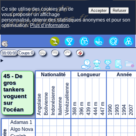
La f
olie
de
i
nte
gra
m
Ce site utilise des cookies afin de
Accepter
Refuser
mes.fr
vous proposer un affichage
personnalisé, obtenir des statistiques anonymes et pour son
optimisation.
Plus d’information
.
00:00:00
0
Nationalité
Longueur
Année
45 - De
gros
Vénézuélienne
Indonésienne
tankers
Bolivienne
voguent
Angolaise
Italienne
sur
368 m
396 m
439 m
444 m
447 m
1990
1993
1994
2007
l’océan
Adamas 1
Algo Nova