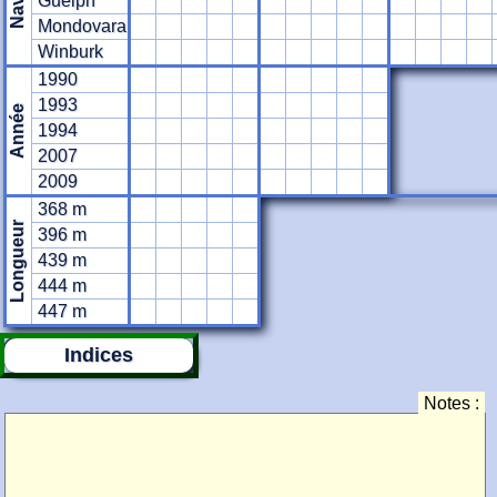
Navire
Guelph
Mondovara
Winburk
1990
1993
Année
1994
2007
2009
368 m
Longueur
396 m
439 m
444 m
447 m
Indices
Notes :