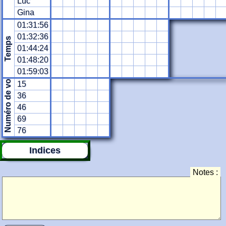
Luc
Gina
01:31:56
01:32:36
Temps
01:44:24
01:48:20
Numéro de voiture
01:59:03
15
36
46
69
76
Indices
Notes :