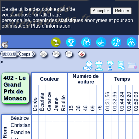
La f
olie
de
i
nte
gra
m
Ce site utilise des cookies afin de
Accepter
Refuser
mes.fr
vous proposer un affichage
personnalisé, obtenir des statistiques anonymes et pour son
optimisation.
Plus d’information
.
00:00:00
0
Numéro de
402 - Le
Couleur
Temps
voiture
Grand
Prix de
01:31:56
01:32:36
01:44:24
01:48:20
01:59:03
Garance
Écarlate
Monaco
Rouille
Dorée
Jaune
15
36
46
69
76
Béatrice
Christian
Nom
Francine