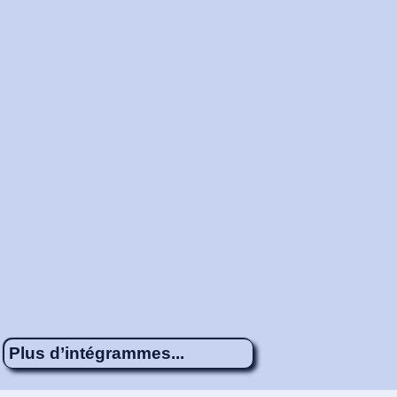
Plus d’intégrammes...
Énigme 673
5 x 4
Chacun