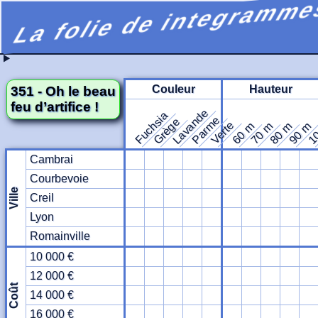
La folie de integramme
Couleur
Hauteur
351 - Oh le beau
feu d’artifice !
Lavande
Fuchsia
Parme
Grège
1
Verte
60 m
70 m
80 m
90 m
Cambrai
Courbevoie
Ville
Creil
Lyon
Romainville
10 000 €
12 000 €
Coût
14 000 €
16 000 €