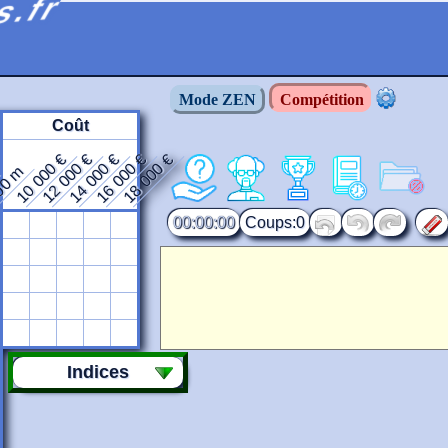
s.fr
Mode ZEN
Compétition
Coût
10 000 €
12 000 €
14 000 €
16 000 €
18 000 €
00 m
00:00:00
0
Indices