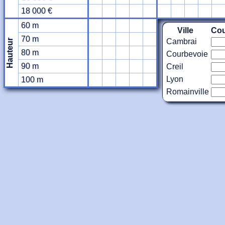
18 000 €
60 m
Ville
Cou
70 m
Cambrai
Hauteur
80 m
Courbevoie
90 m
Creil
Lyon
100 m
Romainville