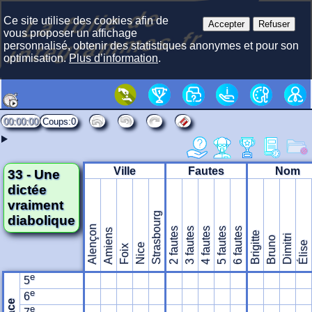
La f
olie
de
i
nte
gra
m
Ce site utilise des cookies afin de
Accepter
Refuser
mes.fr
vous proposer un affichage
personnalisé, obtenir des statistiques anonymes et pour son
optimisation.
Plus d’information
.
00:00:00
0
Ville
Fautes
Nom
33 - Une
dictée
vraiment
Strasbourg
diabolique
Alençon
2 fautes
3 fautes
4 fautes
5 fautes
6 fautes
Amiens
Brigitte
Dimitri
Bruno
Élise
Nice
Foix
e
5
e
6
e