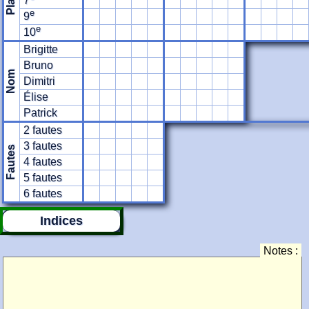
Place
7
e
9
e
10
Brigitte
Bruno
Nom
Dimitri
Élise
Patrick
2 fautes
3 fautes
Fautes
4 fautes
5 fautes
6 fautes
Indices
Notes :