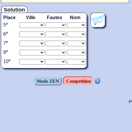
Solution
Place
Ville
Fautes
Nom
e
5
e
6
e
7
e
9
e
10
Mode ZEN
Compétition