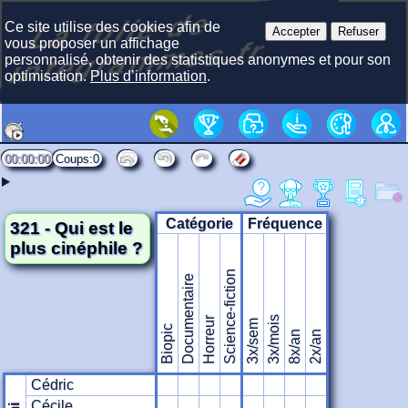
La f
olie
de
i
nte
gra
m
Ce site utilise des cookies afin de
Accepter
Refuser
mes.fr
vous proposer un affichage
personnalisé, obtenir des statistiques anonymes et pour son
optimisation.
Plus d’information
.
00:00:00
0
Catégorie
Fréquence
321 - Qui est le
plus cinéphile ?
Science-fiction
Documentaire
3x/mois
Horreur
3x/sem
Biopic
8x/an
2x/an
Cédric
Cécile