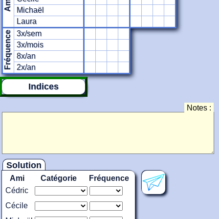
Ami
Michaël
Laura
3x/sem
Fréquence
3x/mois
8x/an
2x/an
Indices
Notes :
Solution
Ami
Catégorie
Fréquence
Cédric
Cécile