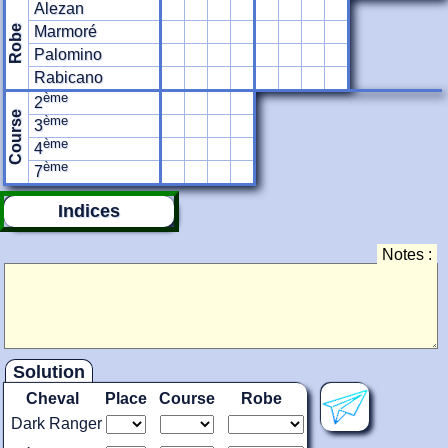
Alezan
Robe
Marmoré
Palomino
Rabicano
ème
2
Course
ème
3
ème
4
ème
7
Indices
Notes :
Solution
Cheval
Place
Course
Robe
Dark Ranger