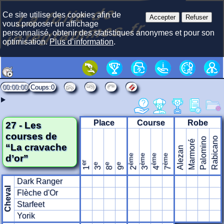
La f
olie
de
i
nte
gra
m
Ce site utilise des cookies afin de
Accepter
Refuser
mes.fr
vous proposer un affichage
personnalisé, obtenir des statistiques anonymes et pour son
optimisation.
Plus d’information
.
00:00:00
0
Place
Course
Robe
27 - Les
courses de
Rabicano
Palomino
Marmoré
“La cravache
Alezan
d’or”
ème
ème
ème
ème
er
e
e
e
1
3
8
9
2
3
4
7
Dark Ranger
Cheval
Flèche d'Or
Starfeet
Yorik