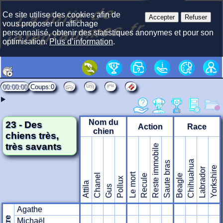
La f
olie
de
i
nte
gra
m
Ce site utilise des cookies afin de
Accepter
Refuser
mes.fr
vous proposer un affichage
personnalisé, obtenir des statistiques anonymes et pour son
optimisation.
Plus d’information
.
00:00:00
0
Nom du
23 - Des
Action
Race
chien
chiens très,
très savants
Reste immobile
Chihuahua
Saute bras
Yorkshire
Labrador
Le mort
Chanel
Recule
Beagle
Pollux
Attila
Gus
Agathe
Michaël