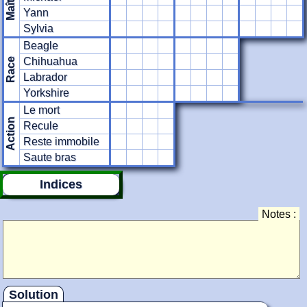
Maître
Yann
Sylvia
Beagle
Chihuahua
Race
Labrador
Yorkshire
Le mort
Action
Recule
Reste immobile
Saute bras
Indices
Notes :
Solution