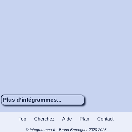
Plus d’intégrammes...
Énigme 414
4 x 5
À rebrousse-
Top
Cherchez
Aide
Plan
Contact
poil ou à rebrousse-temps ?
© integrammes.fr - Bruno Berenguer 2020-2026
Énigme 128
4 x 4