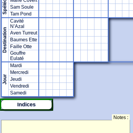
Spéléologue
Marie Covert
Sam Soule
Tam Pond
Cavité
N’Azal
Destination
Aven Turreut
Baumes Ette
Faille Otte
Gouffre
Eulaté
Mardi
Mercredi
Jour
Jeudi
Vendredi
Samedi
Indices
Notes :