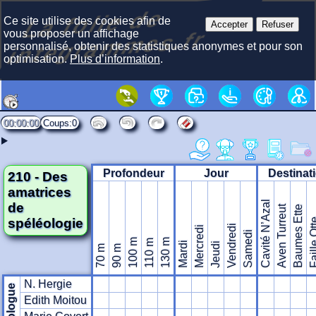
La f
olie
de
i
nte
gra
m
Ce site utilise des cookies afin de
Accepter
Refuser
mes.fr
vous proposer un affichage
personnalisé, obtenir des statistiques anonymes et pour son
optimisation.
Plus d’information
.
00:00:00
0
Profondeur
Jour
Destinat
210 - Des
amatrices
Cavité N’Azal
de
Aven Turreut
Baumes Ette
spéléologie
Faille 
Vendredi
Mercredi
Samedi
100 m
130 m
110 m
Mardi
Jeudi
70 m
90 m
N. Hergie
Edith Moitou