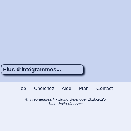
Plus d’intégrammes...
Énigme 414
4 x 5
À rebrousse-
Top
Cherchez
Aide
Plan
Contact
poil ou à rebrousse-temps ?
© integrammes.fr - Bruno Berenguer 2020-2026
Énigme 164
4 x 7
Championnat
Tous droits réservés
d’apnée No Limit
Énigme 71
4 x 5
Les sorties de fin
d’année