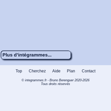
Plus d’intégrammes...
Énigme 471
4 x 5
Des records de
Top
Cherchez
Aide
Plan
Contact
têtes en l’air
© integrammes.fr - Bruno Berenguer 2020-2026
Énigme 480
4 x 5
Histoire : Air de
Tous droits réservés
famille
Énigme 79
4 x 5
La Corse, une
belle idée de voyage