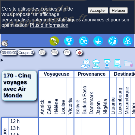
La f
olie
de
i
nte
gra
m
Ce site utilise des cookies afin de
Accepter
Refuser
mes.fr
vous proposer un affichage
personnalisé, obtenir des statistiques anonymes et pour son
optimisation.
Plus d’information
.
00:00:00
0
Voyageuse
Provenance
Destinat
170 - Cinq
voyages
avec Air
Burkina Faso
Mozambique
Luxembourg
Monde
Danemark
Lituanie
Victoria
Hélène
Nigéria
Annick
Bolivie
Louise
Cécile
Japon
Nig
12 h
13 h