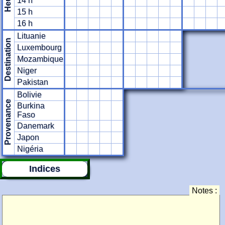
Heure
14 h
15 h
16 h
Lituanie
Destination
Luxembourg
Mozambique
Niger
Pakistan
Bolivie
Provenance
Burkina
Faso
Danemark
Japon
Nigéria
Indices
Notes :