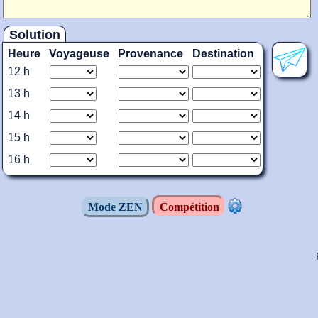
Solution
Heure
Voyageuse
Provenance
Destination
12 h
13 h
14 h
15 h
16 h
Mode ZEN
Compétition