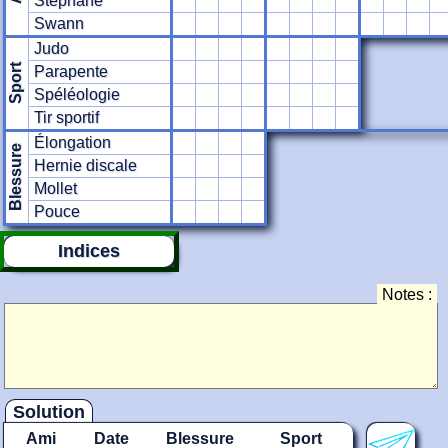
Stéphane
Swann
Judo
Sport
Parapente
Spéléologie
Tir sportif
Élongation
Blessure
Hernie discale
Mollet
Pouce
Indices
Notes :
Solution
Ami
Date
Blessure
Sport