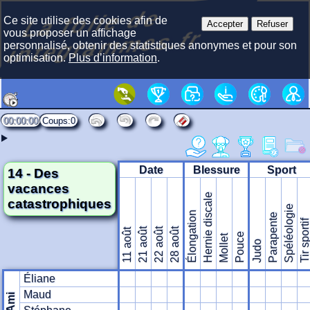
La f
olie
de
i
nte
gra
m
Ce site utilise des cookies afin de
Accepter
Refuser
mes.fr
vous proposer un affichage
personnalisé, obtenir des statistiques anonymes et pour son
optimisation.
Plus d’information
.
00:00:00
0
Date
Blessure
Sport
14 - Des
vacances
Hernie discale
catastrophiques
Spéléologie
Élongation
Parapente
Tir sporti
21 août
22 août
28 août
11 août
Pouce
Mollet
Judo
Éliane
Maud
Ami