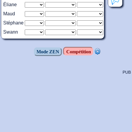
Éliane
Maud
Stéphane
Swann
Mode ZEN
Compétition