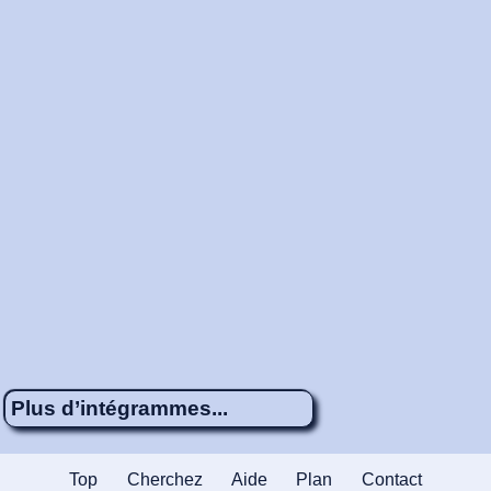
Plus d’intégrammes...
Énigme 19
4 x 4
Ce Sacré
Top
Cherchez
Aide
Plan
Contact
Charlemagne !