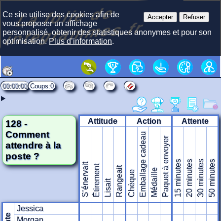
La f
olie
de
i
nte
gra
m
Ce site utilise des cookies afin de
Accepter
Refuser
mes.fr
vous proposer un affichage
personnalisé, obtenir des statistiques anonymes et pour son
optimisation.
Plus d’information
.
00:00:00
0
Attitude
Action
Attente
128 -
Comment
Emballage cadeau
Paquet à envoyer
attendre à la
poste ?
15 minutes
20 minutes
30 minutes
50 minutes
S’énervait
Étirement
Rangeait
Médaille
Chèque
Lisait
Jessica
Morgan