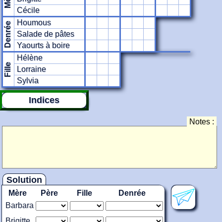
Cécile
Houmous
Denrée
Salade de pâtes
Yaourts à boire
Hélène
Fille
Lorraine
Sylvia
Indices
Notes :
Solution
Mère
Père
Fille
Denrée
Barbara
Brigitte