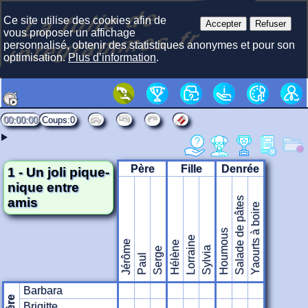
La f
olie
de
i
nte
gra
m
Ce site utilise des cookies afin de
Accepter
Refuser
mes.fr
vous proposer un affichage
personnalisé, obtenir des statistiques anonymes et pour son
optimisation.
Plus d’information
.
00:00:00
0
Père
Fille
Denrée
1 - Un joli pique-
nique entre
amis
Salade de pâtes
Yaourts à boire
Houmous
Lorraine
Jérôme
Hélène
Sylvia
Serge
Paul
Barbara
Mère
Brigitte